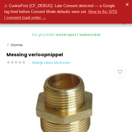
0
✕
0
⚠ CookieFirst [CF_DEBUG]: Late Consent detected — a Google
tag fired before Consent Mode defaults were set.
How to fix: GTG
/ consent load order →
De grootste
watersport webwinkel
Home
Messing verloopnippel
Bekijk alles Motoren