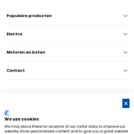
Populaire producten
Electra
Motoren en boten
Contact
© Copyright 2026 -
RSS-feed
We use cookies
Nederlands grootste online watersportwinkel | Bootschappen
We may place these for analysis of our visitor data, to improve our
Watersport
8,6
- 6.043 reviews
website, show personalised content and to give you a great website