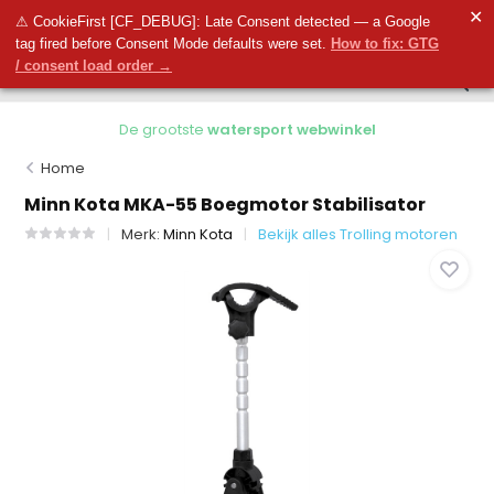
0
✕
0
⚠ CookieFirst [CF_DEBUG]: Late Consent detected — a Google
tag fired before Consent Mode defaults were set.
How to fix: GTG
/ consent load order →
De grootste
watersport webwinkel
Home
Minn Kota MKA-55 Boegmotor Stabilisator
Merk:
Minn Kota
Bekijk alles Trolling motoren