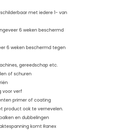
schilderbaar met iedere 1- van
 ongeveer 6 weken beschermd
veer 6 weken beschermd tegen
 machines, gereedschap etc.
alen of schuren
riën
 voor verf
enten primer of coating
het product ook te vernevelen.
erbalken en dubbelingen
vlaktespanning komt Ranex