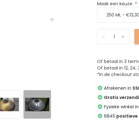
Maak een keuze:
*
-
+
Of betaal in 3 ter
Of betaal in 12, 2
*In de checkout sta
Afrekenen in
SS
Gratis verzend
+1
Fysieke winkel i
6845
positieve