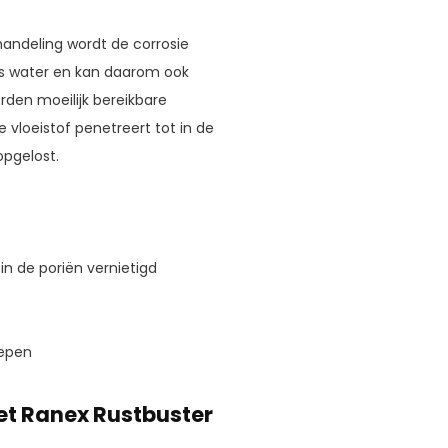
handeling wordt de corrosie
 als water en kan daarom ook
rden moeilijk bereikbare
 vloeistof penetreert tot in de
opgelost.
in de poriën vernietigd
repen
et Ranex Rustbuster