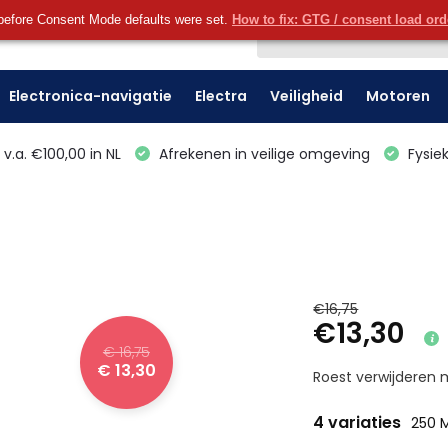
before Consent Mode defaults were set.
How to fix: GTG / consent load or
Klantenservice
Electronica-navigatie
Electra
Veiligheid
Motoren
v.a. €100,00 in NL
Afrekenen in veilige omgeving
Fysiek
€16,75
€13,30
€ 16,75
€ 13,30
Roest verwijderen 
4 variaties
250 