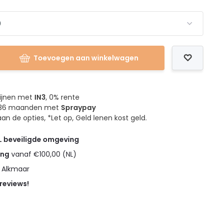
Toevoegen aan winkelwagen
mijnen met
IN3
, 0% rente
4, 36 maanden met
Spraypay
an de opties, *Let op, Geld lenen kost geld.
L beveiligde omgeving
ing
vanaf €100,00 (NL)
n Alkmaar
 reviews!