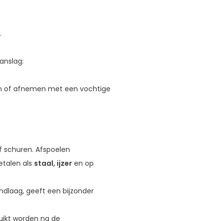
.
aanslag:
en of afnemen met een vochtige
of schuren. Afspoelen
etalen als
staal, ijzer
en op
dlaag, geeft een bijzonder
uikt worden na de