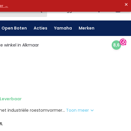
✕
0
der →
0
Inloggen
Open Boten
Acties
Yamaha
Merken
e winkel in Alkmaar
8,6
Leverbaar
met industriële roestomvormer...
Toon meer
ML