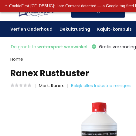
⚠ CookieFirst [CF_DEBUG]: Late Consent detected — a Google tag fired 
Alle categorieën
Verf en Onderhoud
Dekuitrusting
Kajuit-kombuis
De grootste
watersport webwinkel
Gratis verzending 
Home
Ranex Rustbuster
Merk:
Ranex
Bekijk alles Industrie reinigers