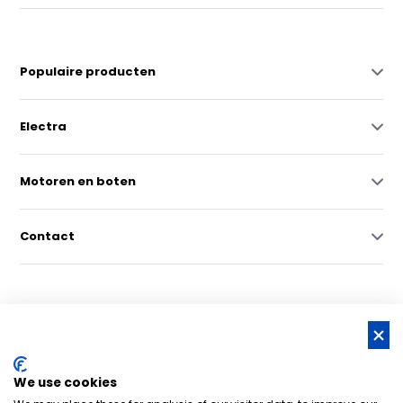
Populaire producten
Electra
Motoren en boten
Contact
© Copyright 2026 -
RSS-feed
We use cookies
Nederlands grootste online watersportwinkel | Bootschappen