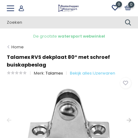
0
0
De grootste
watersport webwinkel
Home
Talamex RVS dekplaat 80° met schroef
buiskapbeslag
Merk:
Talamex
Bekijk alles IJzerwaren