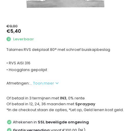
€9,80
€5,40
Leverbaar
Talamex RVS dekplaat 80° met schroef buiskapbeslag
• RVS AISI 316
• Hoogglans gepolijst
Afmetingen:...
Toon meer
Of betaal in 3 termijnen met
IN3
, 0% rente
Of betaal in 12, 24, 36 maanden met
Spraypay
*In de checkout staan de opties, *Let op, Geld lenen kost geld.
Afrekenen in
SSL beveiligde omgeving
Gratis verzending
vanaf €100,00 (NL)