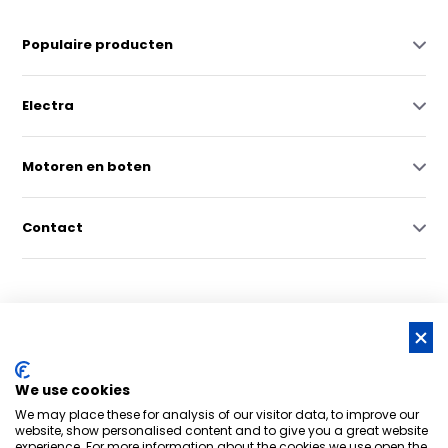
Populaire producten
Electra
Motoren en boten
Contact
© Copyright 2026 -
RSS-feed
We use cookies
Nederlands grootste online watersportwinkel | Bootschappen
We may place these for analysis of our visitor data, to improve our
Watersport
8,6
- 6.043 reviews
website, show personalised content and to give you a great website
experience. For more information about the cookies we use open the