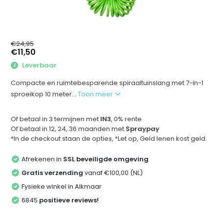
€24,95
€11,50
Leverbaar
Compacte en ruimtebesparende spiraaltuinslang met 7-in-1
sproeikop 10 meter...
Toon meer
Of betaal in 3 termijnen met
IN3
, 0% rente
Of betaal in 12, 24, 36 maanden met
Spraypay
*In de checkout staan de opties, *Let op, Geld lenen kost geld.
Afrekenen in
SSL beveiligde omgeving
Gratis verzending
vanaf €100,00 (NL)
Fysieke winkel in Alkmaar
6845
positieve reviews!