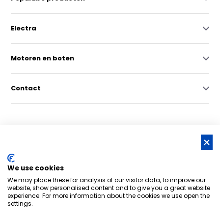
Electra
Motoren en boten
Contact
© Copyright 2026 -
RSS-feed
We use cookies
Nederlands grootste online watersportwinkel | Bootschappen
We may place these for analysis of our visitor data, to improve our
Watersport
8,6
- 6.043 reviews
website, show personalised content and to give you a great website
experience. For more information about the cookies we use open the
settings.