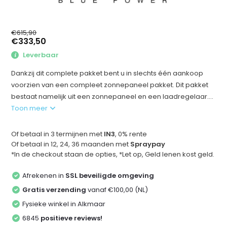
€615,90
€333,50
Leverbaar
Dankzij dit complete pakket bent u in slechts één aankoop
voorzien van een compleet zonnepaneel pakket. Dit pakket
bestaat namelijk uit een zonnepaneel en een laadregelaar....
Toon meer
Of betaal in 3 termijnen met
IN3
, 0% rente
Of betaal in 12, 24, 36 maanden met
Spraypay
*In de checkout staan de opties, *Let op, Geld lenen kost geld.
Afrekenen in
SSL beveiligde omgeving
Gratis verzending
vanaf €100,00 (NL)
Fysieke winkel in Alkmaar
6845
positieve reviews!