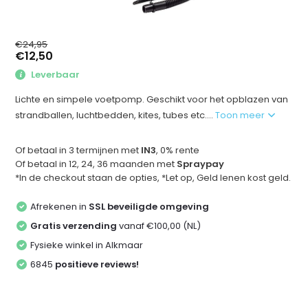
€24,95
€12,50
Leverbaar
Lichte en simpele voetpomp. Geschikt voor het opblazen van
strandballen, luchtbedden, kites, tubes etc....
Toon meer
Of betaal in 3 termijnen met
IN3
, 0% rente
Of betaal in 12, 24, 36 maanden met
Spraypay
*In de checkout staan de opties, *Let op, Geld lenen kost geld.
Afrekenen in
SSL beveiligde omgeving
Gratis verzending
vanaf €100,00 (NL)
Fysieke winkel in Alkmaar
6845
positieve reviews!