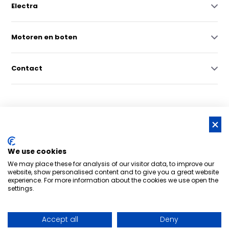
Electra
Motoren en boten
Contact
© Copyright 2026 -
RSS-feed
We use cookies
Nederlands grootste online watersportwinkel | Bootschappen
We may place these for analysis of our visitor data, to improve our
Watersport
8,6
- 6.043 reviews
website, show personalised content and to give you a great website
experience. For more information about the cookies we use open the
settings.
Accept all
Deny