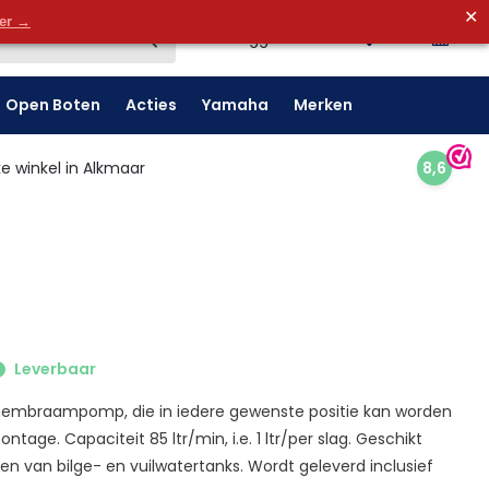
✕
0
der →
0
Inloggen
Open Boten
Acties
Yamaha
Merken
e winkel in Alkmaar
8,6
Leverbaar
embraampomp, die in iedere gewenste positie kan worden
age. Capaciteit 85 ltr/min, i.e. 1 ltr/per slag. Geschikt
n van bilge- en vuilwatertanks. Wordt geleverd inclusief