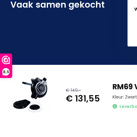
Vaak samen gekocht
W
8,5
RM69 
€ 149,-
€ 131,55
Kleur: Zwart
Leverb