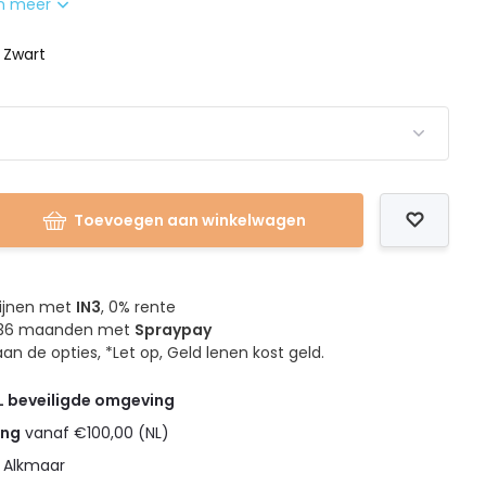
n meer
: Zwart
Toevoegen aan winkelwagen
mijnen met
IN3
, 0% rente
4, 36 maanden met
Spraypay
an de opties, *Let op, Geld lenen kost geld.
L beveiligde omgeving
ing
vanaf €100,00 (NL)
n Alkmaar