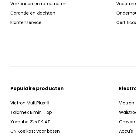
Verzenden en retourneren
Vacature
Garantie en klachten
Onderhou
Klantenservice
Certific
Populaire producten
Electr
Victron MultiPlus-II
Victron
Talamex Bimini Top
Walstr
Yamaha 225 PK 4T
Omvor
CN Koelkast voor boten
Accu's