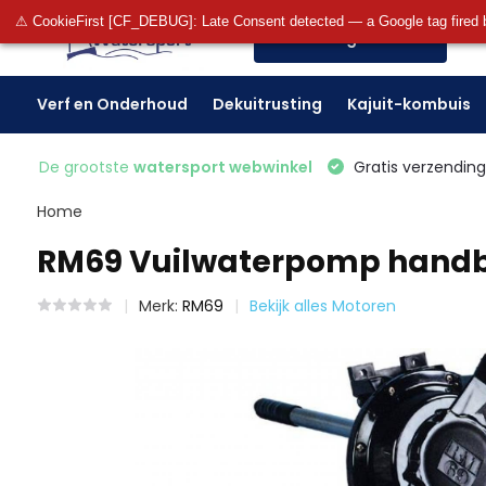
⚠ CookieFirst [CF_DEBUG]: Late Consent detected — a Google tag fired 
Alle categorieën
Verf en Onderhoud
Dekuitrusting
Kajuit-kombuis
De grootste
watersport webwinkel
Gratis verzending 
Home
RM69 Vuilwaterpomp hand
Merk:
RM69
Bekijk alles Motoren