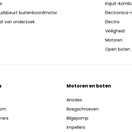
s
Kajuit-kombu
dsbeurt buitenboordmotor
Electronica-
aat van onderzoek
Electra
Veiligheid
Motoren
Open boten
a
Motoren en boten
Anodes
oom
Boegschroeven
mers
Bilgepomp
Impellers