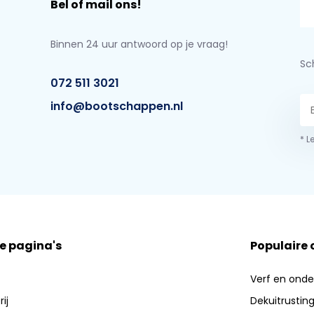
Bel of mail ons!
Binnen 24 uur antwoord op je vraag!
Sch
072 511 3021
info@bootschappen.nl
* L
e pagina's
Populaire
Verf en ond
ij
Dekuitrustin