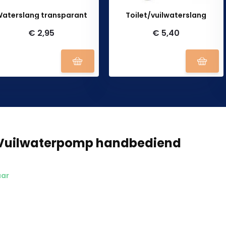
aterslang transparant
Toilet/vuilwaterslang
€ 2,95
€ 5,40
Vuilwaterpomp handbediend
aar