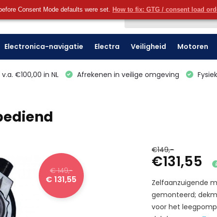
before Consent Mode defaults were set.
How to fix: GTG / consent load or
Klantenservice
Electronica-navigatie
Electra
Veiligheid
Motoren
v.a. €100,00 in NL
Afrekenen in veilige omgeving
Fysiek
bediend
€149,-
€131,55
€ 149,-
€ 131,55
Zelfaanzuigende m
gemonteerd; dekmont
voor het leegpompe