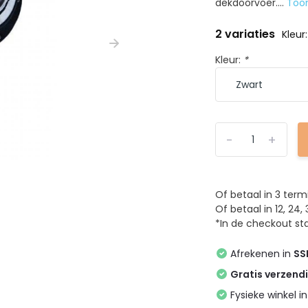
dekdoorvoer....
Too
2 variaties
Kleur
Kleur:
*
-
+
Of betaal in 3 ter
Of betaal in 12, 2
*In de checkout sta
Afrekenen in
SS
Gratis verzend
Fysieke winkel i