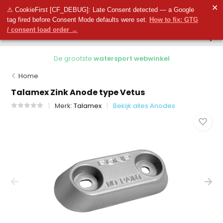
0
✕
0
⚠ CookieFirst [CF_DEBUG]: Late Consent detected — a Google
tag fired before Consent Mode defaults were set.
How to fix: GTG
/ consent load order →
De grootste
watersport webwinkel
Home
Talamex Zink Anode type Vetus
Merk:
Talamex
Bekijk alles Anodes