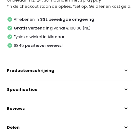
Of betaal in 12, 24, 36 maanden met
Spraypay
*In de checkout staan de opties, *Let op, Geld lenen kost geld.
Afrekenen in
SSL beveiligde omgeving
Gratis verzending
vanaf €100,00 (NL)
Fysieke winkel in Alkmaar
6845
positieve reviews!
Productomschrijving
Specificaties
Reviews
Delen