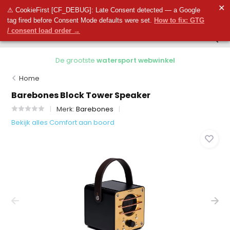
0
✕
0
⚠ CookieFirst [CF_DEBUG]: Late Consent detected — a Google
tag fired before Consent Mode defaults were set.
How to fix: GTG
/ consent load order →
De grootste
watersport webwinkel
Home
Barebones Block Tower Speaker
Merk:
Barebones
Bekijk alles Comfort aan boord