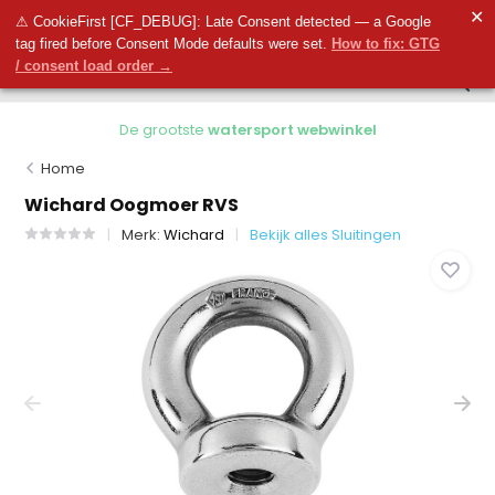
0
✕
0
⚠ CookieFirst [CF_DEBUG]: Late Consent detected — a Google
tag fired before Consent Mode defaults were set.
How to fix: GTG
/ consent load order →
De grootste
watersport webwinkel
Home
Wichard Oogmoer RVS
Merk:
Wichard
Bekijk alles Sluitingen