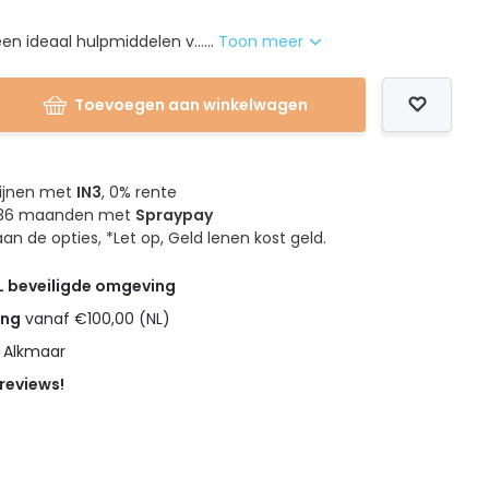
en ideaal hulpmiddelen v......
Toon meer
Toevoegen aan winkelwagen
mijnen met
IN3
, 0% rente
4, 36 maanden met
Spraypay
an de opties, *Let op, Geld lenen kost geld.
L beveiligde omgeving
ing
vanaf €100,00 (NL)
n Alkmaar
 reviews!