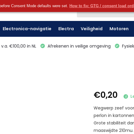
before Consent Mode defaults were set.
How to fix: GTG / consent load or
Klantenservice
Electronica-navigatie
Electra
Veiligheid
Motoren
v.a. €100,00 in NL
Afrekenen in veilige omgeving
Fysiek
€0,20
L
Wegwerp zeef voor u
perlon in kartonnen
Grote stabiliteit d
maaswijdte 210mu.