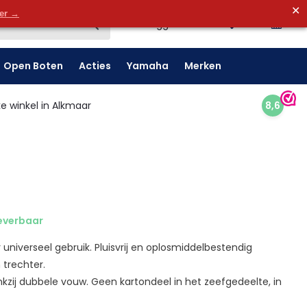
✕
0
der →
0
Inloggen
Open Boten
Acties
Yamaha
Merken
e winkel in Alkmaar
8,6
everbaar
niverseel gebruik. Pluisvrij en oplosmiddelbestendig
 trechter.
ankzij dubbele vouw. Geen kartondeel in het zeefgedeelte, in