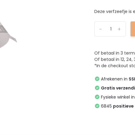
Deze verfzeefje is e
-
+
Of betaal in 3 ter
Of betaal in 12, 2
*In de checkout sta
Afrekenen in
SS
Gratis verzend
Fysieke winkel i
6845
positieve