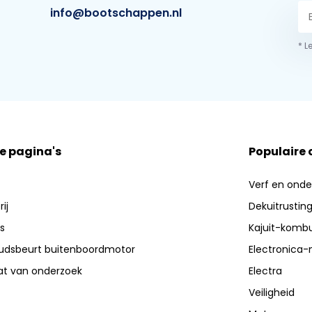
info@bootschappen.nl
* L
e pagina's
Populaire
Verf en ond
ij
Dekuitrustin
s
Kajuit-kombu
dsbeurt buitenboordmotor
Electronica-
aat van onderzoek
Electra
Veiligheid