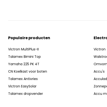
Populaire producten
Electr
Victron MultiPlus-II
Victron
Talamex Bimini Top
Walstr
Yamaha 225 PK 4T
Omvor
CN Koelkast voor boten
Accu's
Talamex Antivries
Acculad
Victron EasySolar
Zonnep
Talamex dropvender
Accu mo