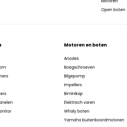
Motoren
Open boten
a
Motoren en boten
Anodes
oom
Boegschroeven
mers
Bilgepomp
Impellers
ers
Biminikap
anelen
Elektrisch varen
nitor
Whaly boten
Yamaha buitenboordmotoren