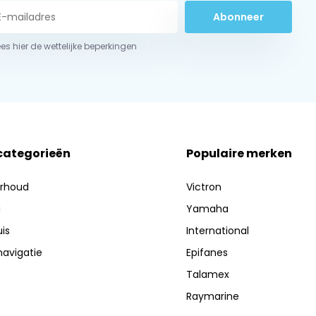
Abonneer
ees hier de wettelijke beperkingen
 categorieën
Populaire merken
erhoud
Victron
g
Yamaha
is
International
navigatie
Epifanes
Talamex
Raymarine