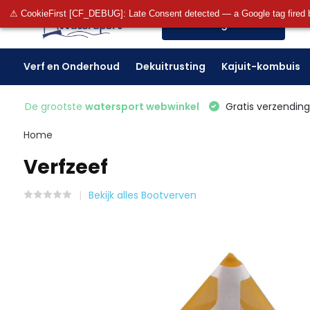
⚠ CookieFirst [CF_DEBUG]: Late Consent detected — a Google tag fired 
Alle categorieën
Verf en Onderhoud
Dekuitrusting
Kajuit-kombuis
De grootste
watersport webwinkel
Gratis verzending 
Home
Verfzeef
Bekijk alles Bootverven