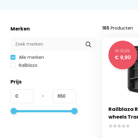
165
Producten
Merken
€ 10,25
€ 9,90
Alle merken
Railblaza
Prijs
-
Railblaza 
wheels Tr