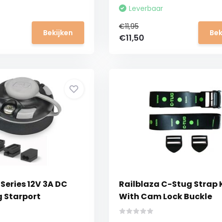
Leverbaar
€11,95
Bekijken
Bek
€11,50
 Series 12V 3A DC
Railblaza C-Stug Strap 
g Starport
With Cam Lock Buckle