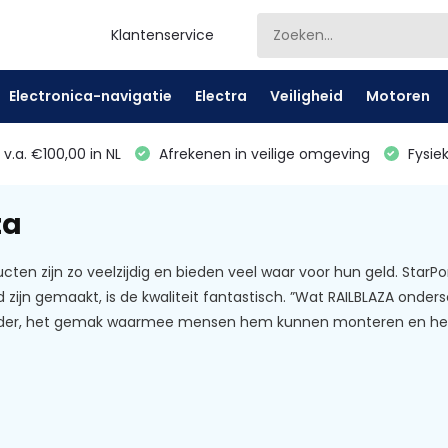
Klantenservice
Electronica-navigatie
Electra
Veiligheid
Motoren
v.a. €100,00 in NL
Afrekenen in veilige omgeving
Fysiek
za
cten zijn zo veelzijdig en bieden veel waar voor hun geld. Star
 zijn gemaakt, is de kwaliteit fantastisch. ”Wat RAILBLAZA onde
der, het gemak waarmee mensen hem kunnen monteren en het