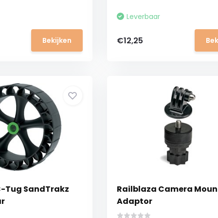
Leverbaar
€12,25
Bekijken
Bek
C-Tug SandTrakz
Railblaza Camera Moun
ar
Adaptor