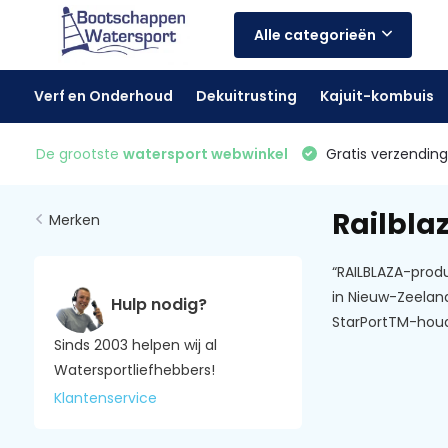
Alle categorieën
Verf en Onderhoud
Dekuitrusting
Kajuit-kombuis
De grootste
watersport webwinkel
Gratis verzending 
Railbla
Merken
“RAILBLAZA-produ
in Nieuw-Zeeland
Hulp nodig?
StarPortTM-hou
Sinds 2003 helpen wij al
Watersportliefhebbers!
Klantenservice