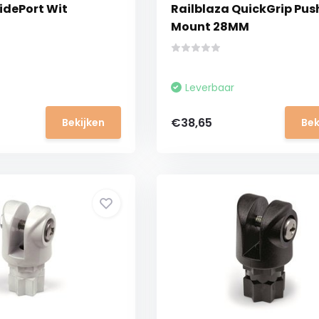
idePort Wit
Railblaza QuickGrip Pus
Mount 28MM
Leverbaar
€38,65
Bekijken
Bek