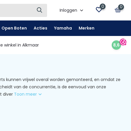
0
0
Inloggen
Open Boten
Acties
Yamaha
Merken
e winkel in Alkmaar
8,6
Ports kunnen vrijwel overal worden gemonteerd, en omdat ze
rscheidt van de concurrentie, is de eenvoud van onze
 diver
Toon meer