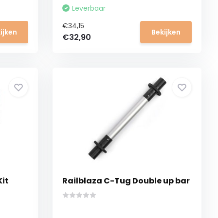
Leverbaar
€34,15
ijken
Bekijken
€32,90
Kit
Railblaza C-Tug Double up bar