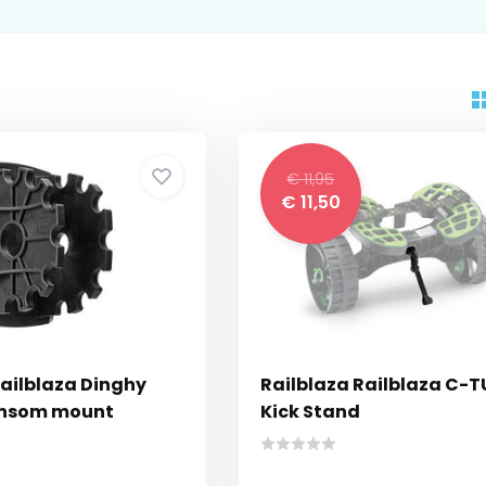
€ 11,95
€ 11,50
Railblaza Dinghy
Railblaza Railblaza C-
ansom mount
Kick Stand