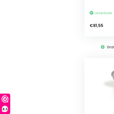
Leverbaar
€81,55
Grat
8,5