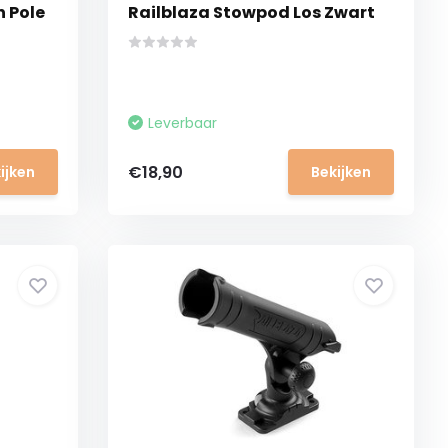
h Pole
Railblaza Stowpod Los Zwart
Leverbaar
€18,90
ijken
Bekijken