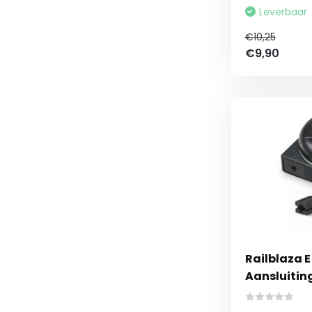
Leverbaar
€10,25
€9,90
Railblaza E
Aansluitin