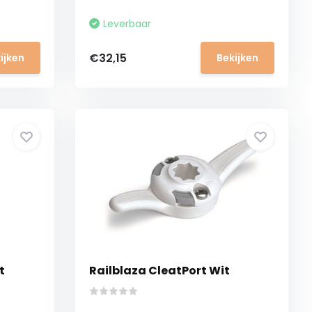
Leverbaar
€32,15
ijken
Bekijken
t
Railblaza CleatPort Wit